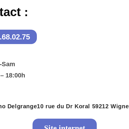
act :
.68.02.75
n-Sam
 – 18:00h
no Delgrange
10 rue du Dr Koral 59212 Wigne
Site internet